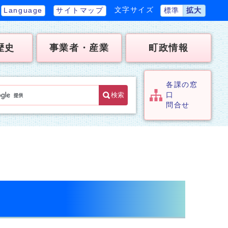
文字サイズ
Language
サイトマップ
標準
拡大
歴史
事業者・産業
町政情報
各課の窓
検索
口
問合せ