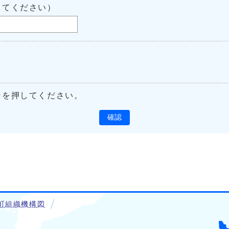
してください）
ンを押してください。
確認
町組織機構図