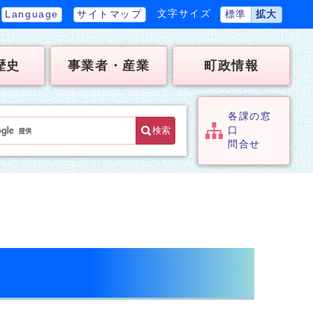
文字サイズ
Language
サイトマップ
標準
拡大
歴史
事業者・産業
町政情報
各課の窓
検索
口
問合せ