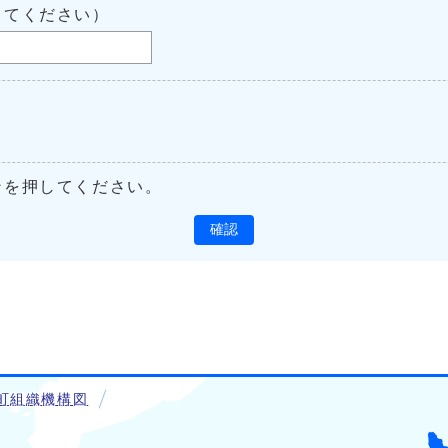
してください）
ンを押してください。
確認
町組織機構図