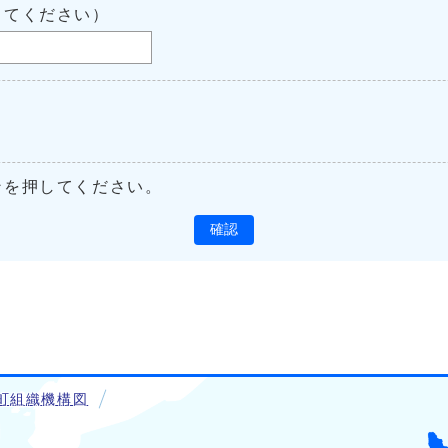
してください）
ンを押してください。
確認
町組織機構図