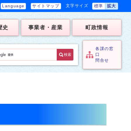
文字サイズ
Language
サイトマップ
標準
拡大
歴史
事業者・産業
町政情報
各課の窓
検索
口
問合せ