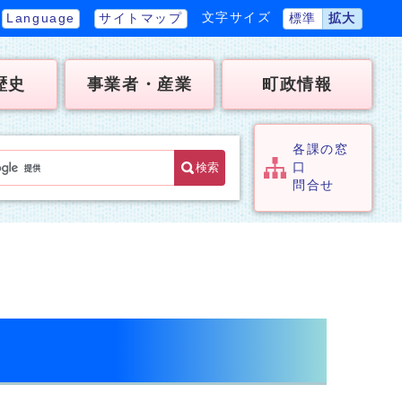
文字サイズ
Language
サイトマップ
標準
拡大
歴史
事業者・産業
町政情報
各課の窓
検索
口
問合せ