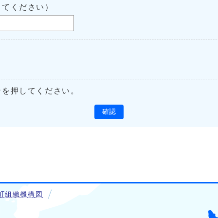
してください）
ンを押してください。
確認
町組織機構図