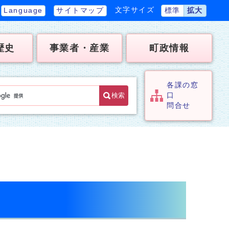
文字サイズ
Language
サイトマップ
標準
拡大
歴史
事業者・産業
町政情報
各課の窓
検索
口
問合せ