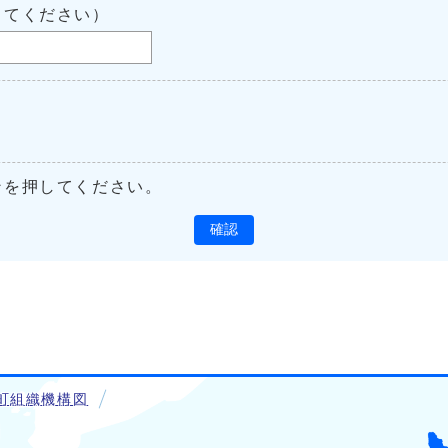
してください）
ンを押してください。
確認
町組織機構図