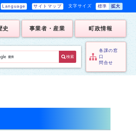
文字サイズ
Language
サイトマップ
標準
拡大
歴史
事業者・産業
町政情報
各課の窓
検索
口
問合せ