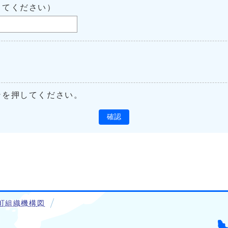
してください）
ンを押してください。
確認
町組織機構図