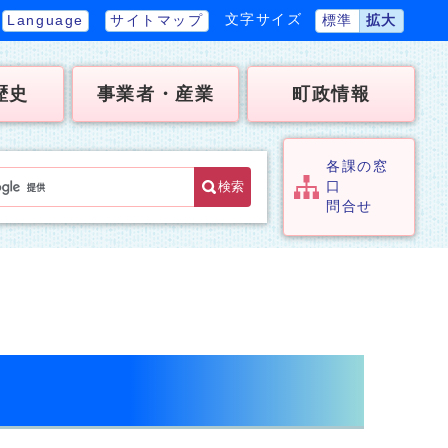
文字サイズ
Language
サイトマップ
標準
拡大
歴史
事業者・産業
町政情報
各課の窓
検索
口
問合せ