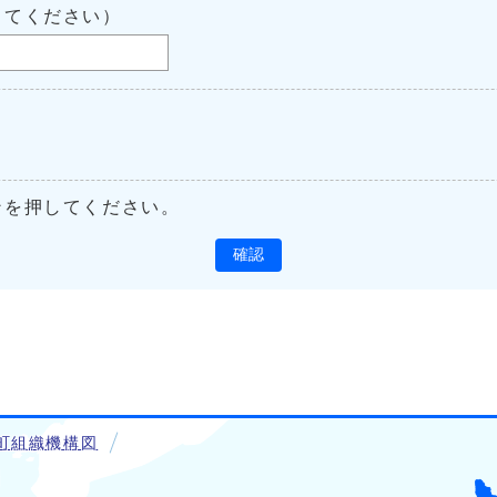
してください）
ンを押してください。
確認
町組織機構図