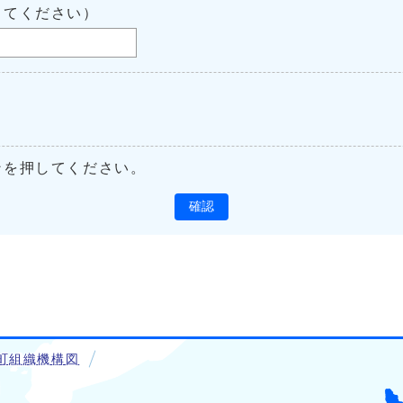
してください）
ンを押してください。
確認
町組織機構図