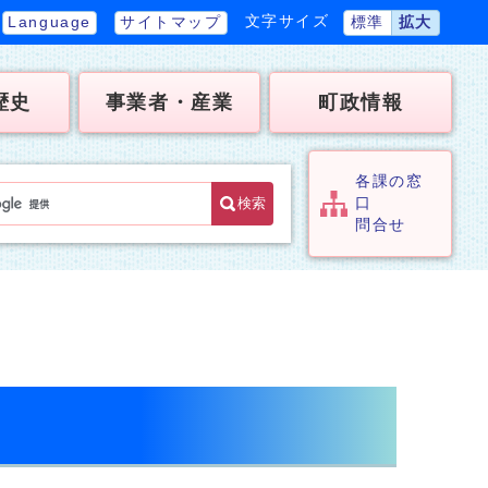
文字サイズ
Language
サイトマップ
標準
拡大
歴史
事業者・産業
町政情報
各課の窓
検索
口
問合せ