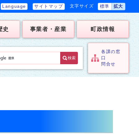
文字サイズ
Language
サイトマップ
標準
拡大
歴史
事業者・産業
町政情報
各課の窓
検索
口
問合せ