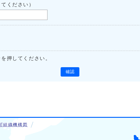
してください）
ンを押してください。
確認
町組織機構図