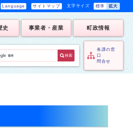
文字サイズ
Language
サイトマップ
標準
拡大
歴史
事業者・産業
町政情報
各課の窓
検索
口
問合せ