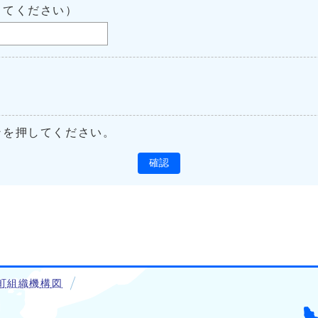
してください）
ンを押してください。
確認
町組織機構図