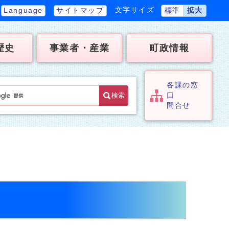
文字サイズ
Language
サイトマップ
標準
拡大
歴史
事業者・産業
町政情報
各課の窓
検索
口
問合せ