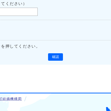
してください）
ンを押してください。
確認
町組織機構図