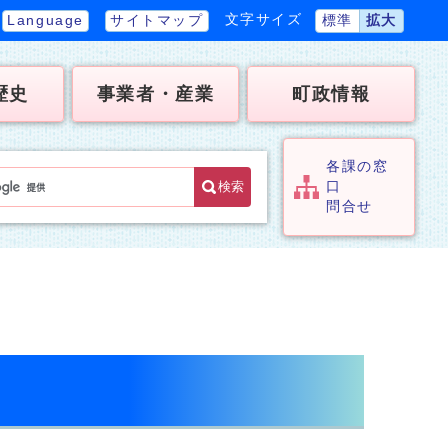
文字サイズ
Language
サイトマップ
標準
拡大
歴史
事業者・産業
町政情報
各課の窓
検索
口
問合せ