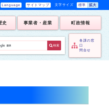
文字サイズ
Language
サイトマップ
標準
拡大
歴史
事業者・産業
町政情報
各課の窓
検索
口
問合せ