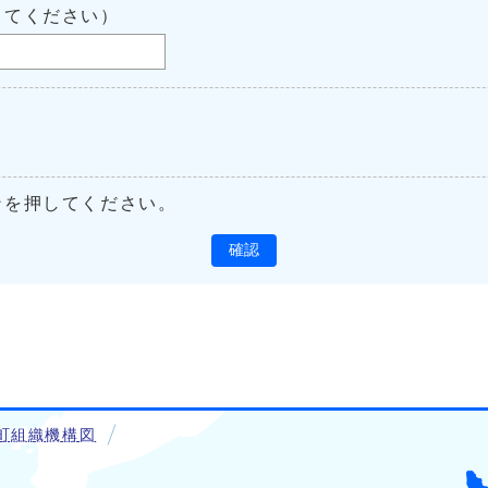
してください）
ンを押してください。
確認
町組織機構図