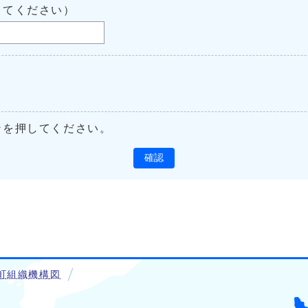
してください）
ンを押してください。
確認
町組織機構図