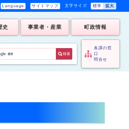
文字サイズ
Language
サイトマップ
標準
拡大
歴史
事業者・産業
町政情報
各課の窓
検索
口
問合せ