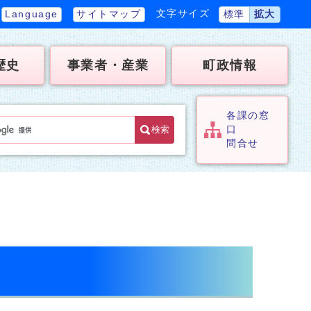
文字サイズ
Language
サイトマップ
標準
拡大
歴史
事業者・産業
町政情報
各課の窓
検索
口
問合せ