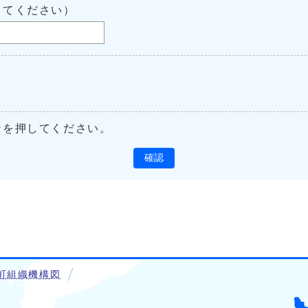
してください）
ンを押してください。
確認
町組織機構図