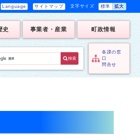
文字サイズ
Language
サイトマップ
標準
拡大
歴史
事業者・産業
町政情報
各課の窓
検索
口
問合せ