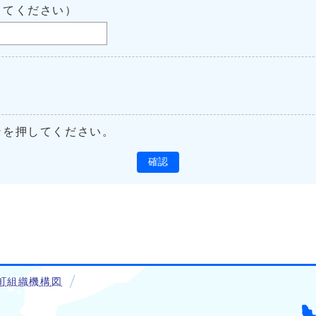
してください）
ンを押してください。
確認
町組織機構図